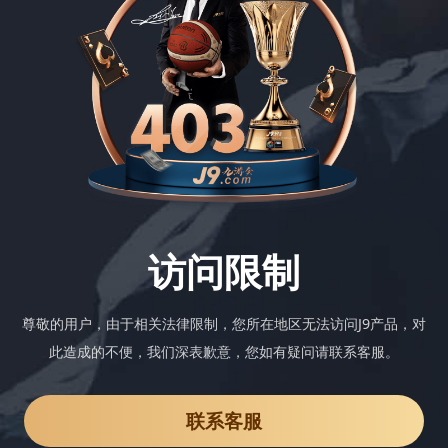
访问限制
尊敬的用户，由于相关法律限制，您所在地区无法访问J9产品，对
此造成的不便，我们深表歉意，您如有疑问请联系客服。
联系客服