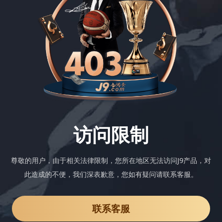
访问限制
尊敬的用户，由于相关法律限制，您所在地区无法访问J9产品，对
此造成的不便，我们深表歉意，您如有疑问请联系客服。
联系客服