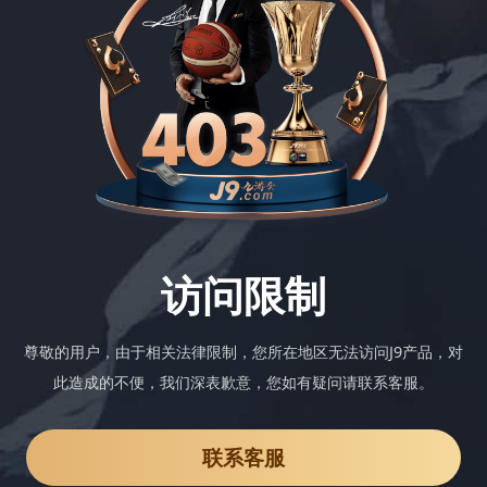
访问限制
尊敬的用户，由于相关法律限制，您所在地区无法访问J9产品，对
此造成的不便，我们深表歉意，您如有疑问请联系客服。
联系客服