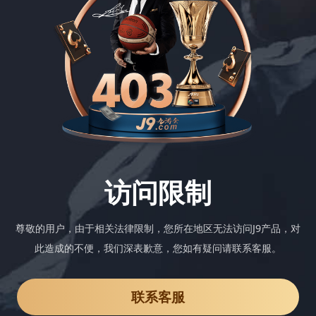
访问限制
尊敬的用户，由于相关法律限制，您所在地区无法访问J9产品，对
此造成的不便，我们深表歉意，您如有疑问请联系客服。
联系客服