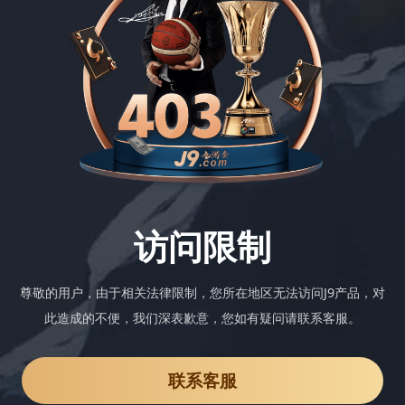
访问限制
尊敬的用户，由于相关法律限制，您所在地区无法访问J9产品，对
此造成的不便，我们深表歉意，您如有疑问请联系客服。
联系客服