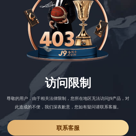
访问限制
尊敬的用户，由于相关法律限制，您所在地区无法访问J9产品，对
此造成的不便，我们深表歉意，您如有疑问请联系客服。
联系客服