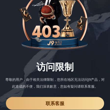
访问限制
尊敬的用户，由于相关法律限制，您所在地区无法访问J9产品，对
此造成的不便，我们深表歉意，您如有疑问请联系客服。
联系客服